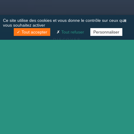
Ce site utilise des cookies et vous donne le contrôle sur ceux que
X
vous souhaitez activer
Tout accepter
Tout refuser
Personnaliser
DISCOVER
HOMEPAGE
>
PLAN YOUR TRIP
>
PRACTICAL INFORMATIONS