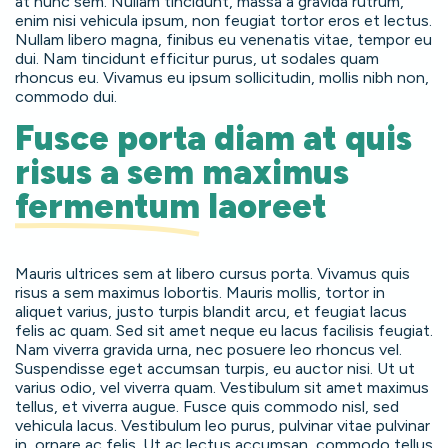
at nunc sem. Nullam tincidunt, massa a gravida rutrum,
enim nisi vehicula ipsum, non feugiat tortor eros et lectus.
Nullam libero magna, finibus eu venenatis vitae, tempor eu
dui. Nam tincidunt efficitur purus, ut sodales quam
rhoncus eu. Vivamus eu ipsum sollicitudin, mollis nibh non,
commodo dui.
Fusce porta diam at quis
risus a sem maximus
fermentum
laoreet
Mauris ultrices sem at libero cursus porta. Vivamus quis
risus a sem maximus lobortis. Mauris mollis, tortor in
aliquet varius, justo turpis blandit arcu, et feugiat lacus
felis ac quam. Sed sit amet neque eu lacus facilisis feugiat.
Nam viverra gravida urna, nec posuere leo rhoncus vel.
Suspendisse eget accumsan turpis, eu auctor nisi. Ut ut
varius odio, vel viverra quam. Vestibulum sit amet maximus
tellus, et viverra augue. Fusce quis commodo nisl, sed
vehicula lacus. Vestibulum leo purus, pulvinar vitae pulvinar
in, ornare ac felis. Ut ac lectus accumsan, commodo tellus